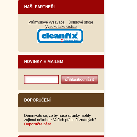
NAŠI PARTNEŘI
Průmyslové vysavače
Úklidové stroje
Vysokotlaké čističe
NOVINKY E-MAILEM
DOPORUČENÍ
Domníváte se, že by naše stránky mohly
zajímat někoho z Vašich přátel či známých?
Doporučte nás!