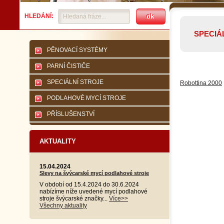
HLEDÁNÍ:
SPECIÁ
PĚNOVACÍ SYSTÉMY
PARNÍ ČISTIČE
SPECIÁLNÍ STROJE
Robottina 2000
PODLAHOVÉ MYCÍ STROJE
PŘÍSLUŠENSTVÍ
AKTUALITY
15.04.2024
Slevy na švýcarské mycí podlahové stroje
V období od 15.4.2024 do 30.6.2024
nabízíme níže uvedené mycí podlahové
stroje švýcarské značky...
Více>>
Všechny aktuality