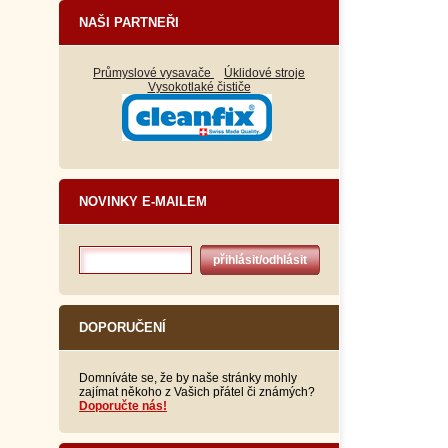
NAŠI PARTNEŘI
Průmyslové vysavače
Úklidové stroje
Vysokotlaké čističe
NOVINKY E-MAILEM
DOPORUČENÍ
Domníváte se, že by naše stránky mohly
zajímat někoho z Vašich přátel či známých?
Doporučte nás!