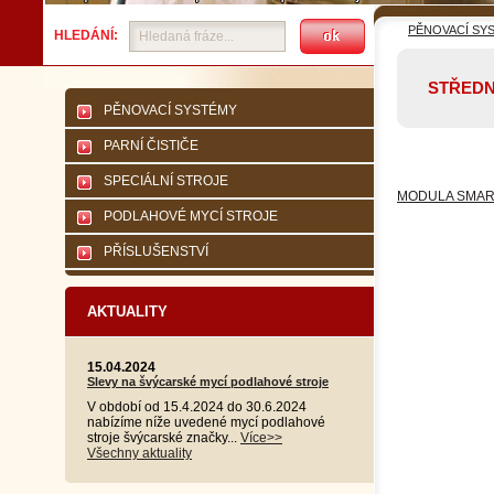
PĚNOVACÍ SY
HLEDÁNÍ:
STŘED
PĚNOVACÍ SYSTÉMY
PARNÍ ČISTIČE
SPECIÁLNÍ STROJE
MODULA SMART
PODLAHOVÉ MYCÍ STROJE
PŘÍSLUŠENSTVÍ
AKTUALITY
15.04.2024
Slevy na švýcarské mycí podlahové stroje
V období od 15.4.2024 do 30.6.2024
nabízíme níže uvedené mycí podlahové
stroje švýcarské značky...
Více>>
Všechny aktuality